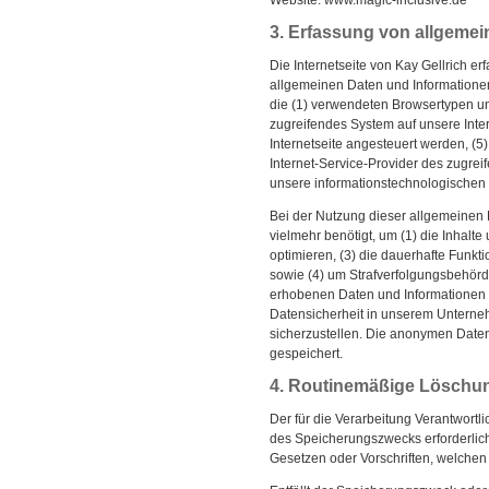
Website: www.magic-inclusive.de
3. Erfassung von allgemei
Die Internetseite von Kay Gellrich er
allgemeinen Daten und Informationen
die (1) verwendeten Browsertypen un
zugreifendes System auf unsere Inter
Internetseite angesteuert werden, (5) 
Internet-Service-Provider des zugrei
unsere informationstechnologischen
Bei der Nutzung dieser allgemeinen 
vielmehr benötigt, um (1) die Inhalte 
optimieren, (3) die dauerhafte Funkt
sowie (4) um Strafverfolgungsbehörd
erhobenen Daten und Informationen w
Datensicherheit in unserem Unterneh
sicherzustellen. Die anonymen Date
gespeichert.
4. Routinemäßige Löschu
Der für die Verarbeitung Verantwortl
des Speicherungszwecks erforderlich
Gesetzen oder Vorschriften, welchen 