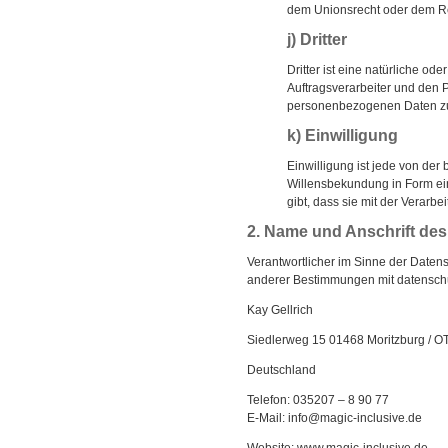
dem Unionsrecht oder dem Re
j) Dritter
Dritter ist eine natürliche o
Auftragsverarbeiter und den P
personenbezogenen Daten zu
k) Einwilligung
Einwilligung ist jede von der
Willensbekundung in Form ein
gibt, dass sie mit der Verarb
2. Name und Anschrift des 
Verantwortlicher im Sinne der Daten
anderer Bestimmungen mit datenschut
Kay Gellrich
Siedlerweg 15 01468 Moritzburg / O
Deutschland
Telefon: 035207 – 8 90 77
E-Mail: info@magic-inclusive.de