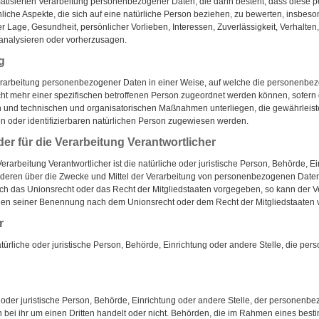
utomatisierten Verarbeitung personenbezogener Daten, die darin besteht, dass die
iche Aspekte, die sich auf eine natürliche Person beziehen, zu bewerten, insbes
her Lage, Gesundheit, persönlicher Vorlieben, Interessen, Zuverlässigkeit, Verhalten
 analysieren oder vorherzusagen.
g
erarbeitung personenbezogener Daten in einer Weise, auf welche die personenb
icht mehr einer spezifischen betroffenen Person zugeordnet werden können, sofern 
 und technischen und organisatorischen Maßnahmen unterliegen, die gewährleis
rten oder identifizierbaren natürlichen Person zugewiesen werden.
der für die Verarbeitung Verantwortlicher
Verarbeitung Verantwortlicher ist die natürliche oder juristische Person, Behörde, E
nderen über die Zwecke und Mittel der Verarbeitung von personenbezogenen Daten
urch das Unionsrecht oder das Recht der Mitgliedstaaten vorgegeben, so kann der 
rien seiner Benennung nach dem Unionsrecht oder dem Recht der Mitgliedstaaten
r
natürliche oder juristische Person, Behörde, Einrichtung oder andere Stelle, die p
e oder juristische Person, Behörde, Einrichtung oder andere Stelle, der personenb
 bei ihr um einen Dritten handelt oder nicht. Behörden, die im Rahmen eines be