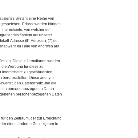
matisiertes System eine Reihe von
 gespeichert. Erfasst werden können
Internetseite, von welcher ein
zugreifendes System auf unserer
otokoll-Adresse (IP-Adresse), (7) der
enabwehr im Falle von Angriffen auf
 Person. Diese Informationen werden
ie die Werbung für diese zu
 Internetseite zu gewährleisten
en bereitzustellen. Diese anonym
gewertet, den Datenschutz und die
eiteten personenbezogenen Daten
angegebenen personenbezogenen Daten
 für den Zeitraum, der zur Erreichung
 oder einen anderen Gesetzgeber in