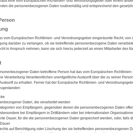
r läuft eine vom Europäischen Richtlinien- und Verordnungsgeber oder einem and
werden die personenbezogenen Daten routinemäßig und entsprechend den gesetzlic
 Person
gung
as vom Europäischen Richtlinien- und Verordnungsgeber eingeräumte Recht, von d
igung darüber zu verlangen, ob sie betreffende personenbezogene Daten verarbeit
ht in Anspruch nehmen, kann sie sich hierzu jederzeit an einen Mitarbeiter des fü
t
ersonenbezogener Daten betroffene Person hat das vom Europäischen Richtlinien
 die Verarbeitung Verantwortlichen unentgeltliche Auskunft über die zu seiner Pe
Auskunft zu erhalten. Ferner hat der Europäische Richtlinien- und Verordnungsgeb
 zugestanden:
cke
nenbezogener Daten, die verarbeitet werden
ategorien von Empfängern, gegenüber denen die personenbezogenen Daten offen
nsbesondere bei Empfängern in Drittländern oder bei internationalen Organisation
ante Dauer, für die die personenbezogenen Daten gespeichert werden, oder, falls dies
 Dauer
echts auf Berichtigung oder Löschung der sie betreffenden personenbezogenen D