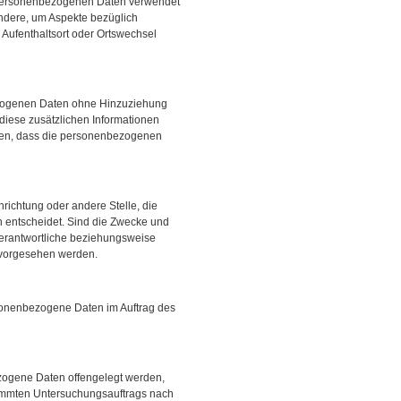
se personenbezogenen Daten verwendet
ondere, um Aspekte bezüglich
, Aufenthaltsort oder Ortswechsel
ezogenen Daten ohne Hinzuziehung
diese zusätzlichen Informationen
ten, dass die personenbezogenen
inrichtung oder andere Stelle, die
 entscheidet. Sind die Zwecke und
Verantwortliche beziehungsweise
 vorgesehen werden.
ersonenbezogene Daten im Auftrag des
ezogene Daten offengelegt werden,
stimmten Untersuchungsauftrags nach