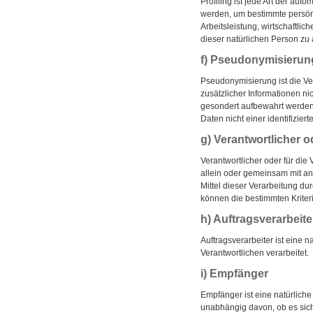
Profiling ist jede Art der a
werden, um bestimmte persönl
Arbeitsleistung, wirtschaftlic
dieser natürlichen Person zu
f) Pseudonymisierun
Pseudonymisierung ist die V
zusätzlicher Informationen n
gesondert aufbewahrt werden
Daten nicht einer identifizie
g) Verantwortlicher o
Verantwortlicher oder für die 
allein oder gemeinsam mit a
Mittel dieser Verarbeitung d
können die bestimmten Krite
h) Auftragsverarbeite
Auftragsverarbeiter ist eine 
Verantwortlichen verarbeitet.
i) Empfänger
Empfänger ist eine natürlich
unabhängig davon, ob es sich