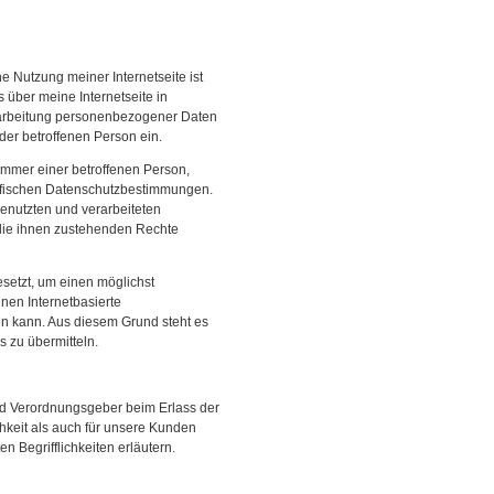
e Nutzung meiner Internetseite ist
über meine Internetseite in
rarbeitung personenbezogener Daten
 der betroffenen Person ein.
mmer einer betroffenen Person,
zifischen Datenschutzbestimmungen.
genutzten und verarbeiteten
die ihnen zustehenden Rechte
esetzt, um einen möglichst
nen Internetbasierte
en kann. Aus diesem Grund steht es
s zu übermitteln.
und Verordnungsgeber beim Erlass der
keit als auch für unsere Kunden
 Begrifflichkeiten erläutern.