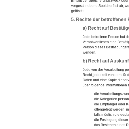
Entfällt der Speicherungszweck ode
vorgeschriebene Speicherfrist ab, 
gelöscht.
5. Rechte der betroffenen
a) Recht auf Bestäti
Jede betroffene Person hat d
Verantwortlichen eine Bestät
Person dieses Bestätigungsrec
wenden.
b) Recht auf Auskunf
Jede von der Verarbeitung p
Recht, jederzeit von dem für
Daten und eine Kopie dieser 
über folgende Informationen
die Verarbeitungszwe
die Kategorien perso
die Empfänger oder K
offengelegt werden, i
falls möglich die gepl
die Festlegung dieser
das Bestehen eines R