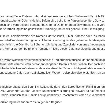
se an meiner Seite. Datenschutz hat einen besonders hohen Stellenwert für mich. Ein
onenbezogener Daten möglich. Sofern eine betroffene Person besondere Services 
och eine Verarbeitung personenbezogener Daten erforderlich werden. Ist die Ve
che Verarbeitung keine gesetzliche Grundlage, holen wir generell eine Einwilligung
Daten, beispielsweise des Namens, der Anschrift, E-Mail-Adresse oder Telefonnu
Datenschutz-Grundverordnung und in Übereinstimmung mit den geltenden landesspe
möchte ich die Öffentlichkeit über Art, Umfang und Zweck der von uns erhobenen, 
n. Ferner werden betroffene Personen mittels dieser Datenschutzerklärung über 
eitung Verantwortlicher zahlreiche technische und organisatorische Maßnahmen umg
nternetseite verarbeiteten personenbezogenen Daten sicherzustellen. Dennoch kön
cherheitslücken aufweisen, sodass ein absoluter Schutz nicht gewährleistet werd
nenbezogene Daten auch auf alternativen Wegen, beispielsweise telefonisch, an un
lrich beruht auf den Begrifflichkeiten, die durch den Europäischen Richtlinien- 
O) verwendet wurden. Unsere Datenschutzerklärung soll sowohl für die Öffentlich
und verständlich sein. Um dies zu gewährleisten, möchten wir vorab die verwendeten
erklärung unter anderem die folgenden Begriffe: