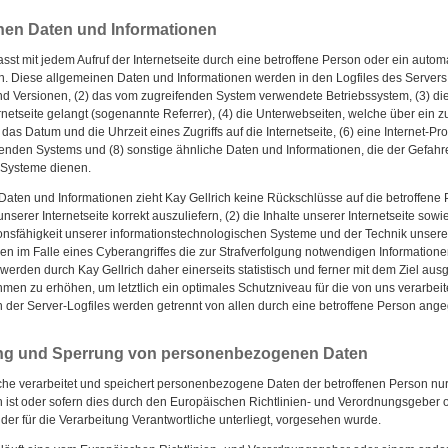
nen Daten und Informationen
fasst mit jedem Aufruf der Internetseite durch eine betroffene Person oder ein auto
. Diese allgemeinen Daten und Informationen werden in den Logfiles des Servers
d Versionen, (2) das vom zugreifenden System verwendete Betriebssystem, (3) die 
netseite gelangt (sogenannte Referrer), (4) die Unterwebseiten, welche über ein 
das Datum und die Uhrzeit eines Zugriffs auf die Internetseite, (6) eine Internet-Pr
fenden Systems und (8) sonstige ähnliche Daten und Informationen, die der Gefahr
 Systeme dienen.
Daten und Informationen zieht Kay Gellrich keine Rückschlüsse auf die betroffene
unserer Internetseite korrekt auszuliefern, (2) die Inhalte unserer Internetseite sow
ionsfähigkeit unserer informationstechnologischen Systeme und der Technik unserer
en im Falle eines Cyberangriffes die zur Strafverfolgung notwendigen Information
erden durch Kay Gellrich daher einerseits statistisch und ferner mit dem Ziel aus
men zu erhöhen, um letztlich ein optimales Schutzniveau für die von uns verarb
n der Server-Logfiles werden getrennt von allen durch eine betroffene Person 
ng und Sperrung von personenbezogenen Daten
iche verarbeitet und speichert personenbezogene Daten der betroffenen Person nur
 ist oder sofern dies durch den Europäischen Richtlinien- und Verordnungsgeber
der für die Verarbeitung Verantwortliche unterliegt, vorgesehen wurde.