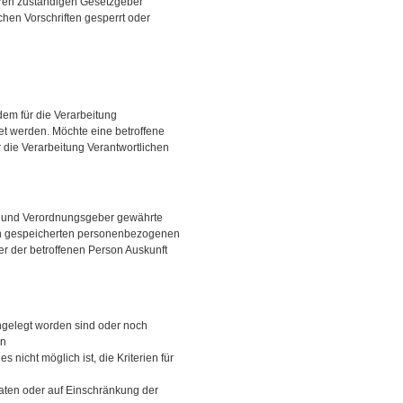
eren zuständigen Gesetzgeber
hen Vorschriften gesperrt oder
em für die Verarbeitung
et werden. Möchte eine betroffene
r die Verarbeitung Verantwortlichen
- und Verordnungsgeber gewährte
rson gespeicherten personenbezogenen
er der betroffenen Person Auskunft
gelegt worden sind oder noch
en
 nicht möglich ist, die Kriterien für
aten oder auf Einschränkung der