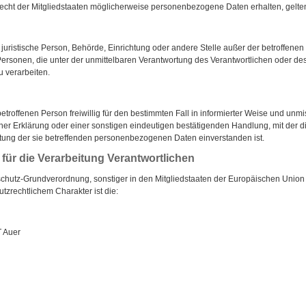
cht der Mitgliedstaaten möglicherweise personenbezogene Daten erhalten, gelten
der juristische Person, Behörde, Einrichtung oder andere Stelle außer der betroffen
ersonen, die unter der unmittelbaren Verantwortung des Verantwortlichen oder des 
 verarbeiten.
 betroffenen Person freiwillig für den bestimmten Fall in informierter Weise und u
er Erklärung oder einer sonstigen eindeutigen bestätigenden Handlung, mit der d
eitung der sie betreffenden personenbezogenen Daten einverstanden ist.
für die Verarbeitung Verantwortlichen
schutz-Grundverordnung, sonstiger in den Mitgliedstaaten der Europäischen Unio
zrechtlichem Charakter ist die:
T Auer