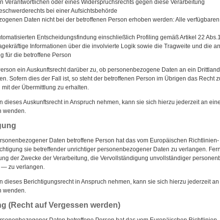
n Verantwortlichen oder eines Widerspruchsrechts gegen diese Verarbeitung
eschwerderechts bei einer Aufsichtsbehörde
genen Daten nicht bei der betroffenen Person erhoben werden: Alle verfügbaren 
tomatisierten Entscheidungsfindung einschließlich Profiling gemäß Artikel 22 Ab
gekräftige Informationen über die involvierte Logik sowie die Tragweite und die 
g für die betroffene Person
Person ein Auskunftsrecht darüber zu, ob personenbezogene Daten an ein Drittland
en. Sofern dies der Fall ist, so steht der betroffenen Person im Übrigen das Recht 
it der Übermittlung zu erhalten.
 dieses Auskunftsrecht in Anspruch nehmen, kann sie sich hierzu jederzeit an einen
en wenden.
igung
ersonenbezogener Daten betroffene Person hat das vom Europäischen Richtlinien
ichtigung sie betreffender unrichtiger personenbezogener Daten zu verlangen. Fern
gung der Zwecke der Verarbeitung, die Vervollständigung unvollständiger persone
 — zu verlangen.
 dieses Berichtigungsrecht in Anspruch nehmen, kann sie sich hierzu jederzeit an e
en wenden.
ng (Recht auf Vergessen werden)